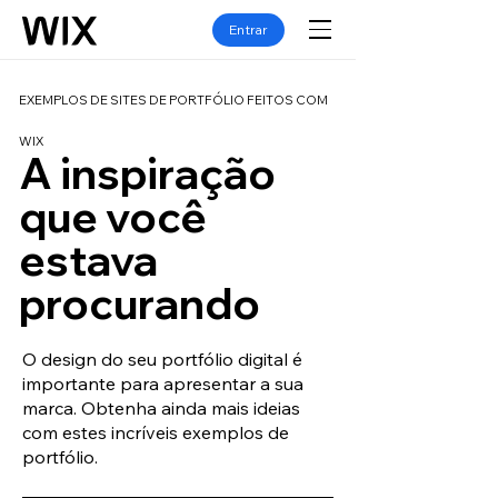
Entrar
EXEMPLOS DE SITES DE PORTFÓLIO FEITOS COM
WIX
A inspiração
que você
estava
procurando
O design do seu portfólio digital é
importante para apresentar a sua
marca. Obtenha ainda mais ideias
com estes incríveis exemplos de
portfólio.