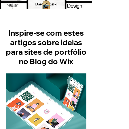
Inspire-se com estes
artigos sobre ideias
para sites de portfólio
no Blog do Wix