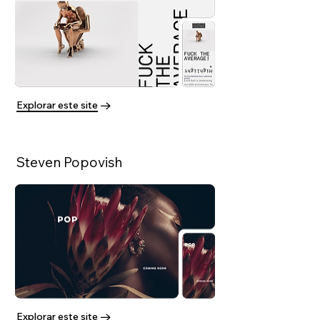
Explorar este site
Steven Popovish
Explorar este site