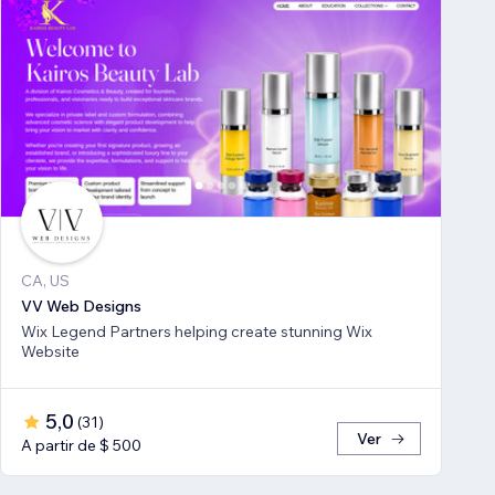
CA, US
VV Web Designs
Wix Legend Partners helping create stunning Wix
Website
5,0
(
31
)
Ver
A partir de $ 500