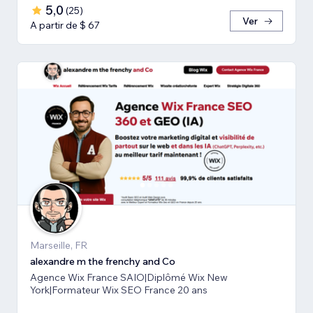
5,0
(
25
)
Ver
A partir de $ 67
Marseille, FR
alexandre m the frenchy and Co
Agence Wix France SAIO|Diplômé Wix New
York|Formateur Wix SEO France 20 ans