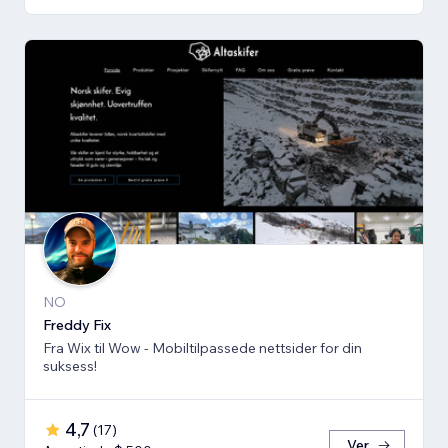
NO
Freddy Fix
Fra Wix til Wow - Mobiltilpassede nettsider for din
suksess!
4,7
(
17
)
Ver