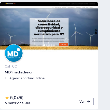
Cali, CO
MD°mediadesign
Tu Agencia Virtual Online
5,0
(
25
)
Ver
A partir de $ 300