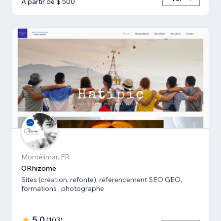
A partir de $ 500
Montélimar, FR
ORhizome
Sites (création, refonte), référencement SEO GEO,
formations , photographe
5,0
(
103
)