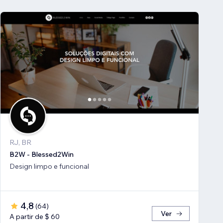
RJ, BR
B2W - Blessed2Win
Design limpo e funcional
4,8
(
64
)
Ver
A partir de $ 60