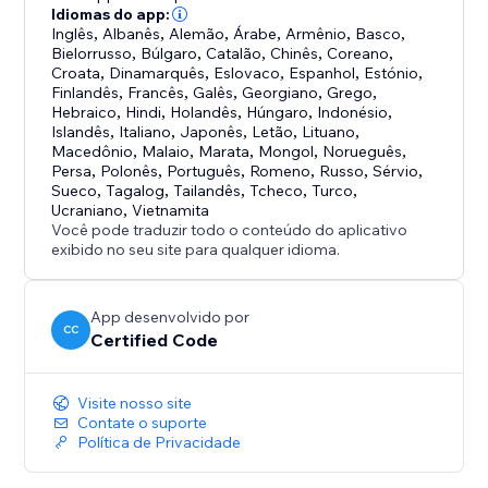
Idiomas do app:
Inglês
,
Albanês
,
Alemão
,
Árabe
,
Armênio
,
Basco
,
Bielorrusso
,
Búlgaro
,
Catalão
,
Chinês
,
Coreano
,
Croata
,
Dinamarquês
,
Eslovaco
,
Espanhol
,
Estónio
,
Finlandês
,
Francês
,
Galês
,
Georgiano
,
Grego
,
Hebraico
,
Hindi
,
Holandês
,
Húngaro
,
Indonésio
,
Islandês
,
Italiano
,
Japonês
,
Letão
,
Lituano
,
Macedônio
,
Malaio
,
Marata
,
Mongol
,
Norueguês
,
Persa
,
Polonês
,
Português
,
Romeno
,
Russo
,
Sérvio
,
Sueco
,
Tagalog
,
Tailandês
,
Tcheco
,
Turco
,
Ucraniano
,
Vietnamita
Você pode traduzir todo o conteúdo do aplicativo
exibido no seu site para qualquer idioma.
App desenvolvido por
CC
Certified Code
Visite nosso site
Contate o suporte
Política de Privacidade