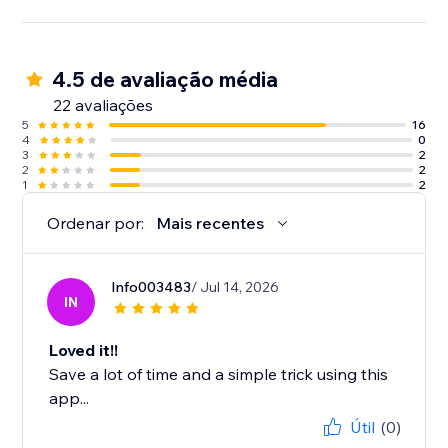
4.5 de avaliação média
22 avaliações
5
16
4
0
3
2
2
2
1
2
Ordenar por:
Mais recentes
Info003483
/ Jul 14, 2026
IN
Loved it!!
Save a lot of time and a simple trick using this
app...
Útil
(0)