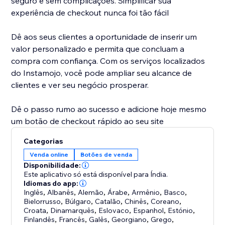
seguro e sem complicações. Simplificar sua
experiência de checkout nunca foi tão fácil
Dê aos seus clientes a oportunidade de inserir um
valor personalizado e permita que concluam a
compra com confiança. Com os serviços localizados
do Instamojo, você pode ampliar seu alcance de
clientes e ver seu negócio prosperar.
Dê o passo rumo ao sucesso e adicione hoje mesmo
um botão de checkout rápido ao seu site
Categorias
Venda online
Botões de venda
Disponibilidade:
Este aplicativo só está disponível para Índia.
Idiomas do app:
Inglês
,
Albanês
,
Alemão
,
Árabe
,
Armênio
,
Basco
,
Bielorrusso
,
Búlgaro
,
Catalão
,
Chinês
,
Coreano
,
Croata
,
Dinamarquês
,
Eslovaco
,
Espanhol
,
Estónio
,
Finlandês
,
Francês
,
Galês
,
Georgiano
,
Grego
,