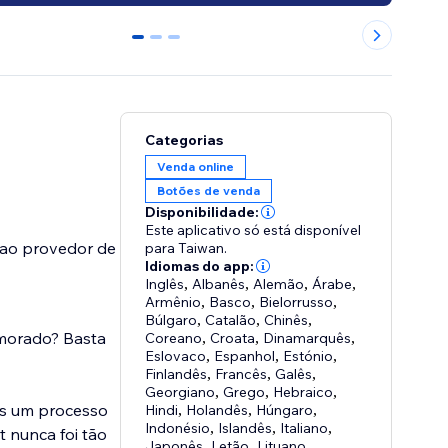
0
1
2
Categorias
Venda online
Botões de venda
Disponibilidade:
Este aplicativo só está disponível
 ao provedor de
para Taiwan.
Idiomas do app:
Inglês
,
Albanês
,
Alemão
,
Árabe
,
Armênio
,
Basco
,
Bielorrusso
,
Búlgaro
,
Catalão
,
Chinês
,
morado? Basta
Coreano
,
Croata
,
Dinamarquês
,
Eslovaco
,
Espanhol
,
Estónio
,
Finlandês
,
Francês
,
Galês
,
Georgiano
,
Grego
,
Hebraico
,
es um processo
Hindi
,
Holandês
,
Húngaro
,
Indonésio
,
Islandês
,
Italiano
,
 nunca foi tão
Japonês
,
Letão
,
Lituano
,