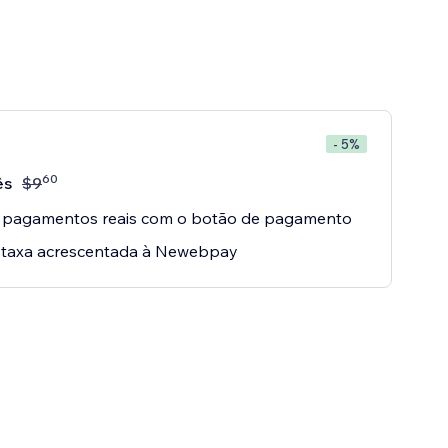
- 5%
60
ês
$
9
e pagamentos reais com o botão de pagamento
 taxa acrescentada à Newebpay