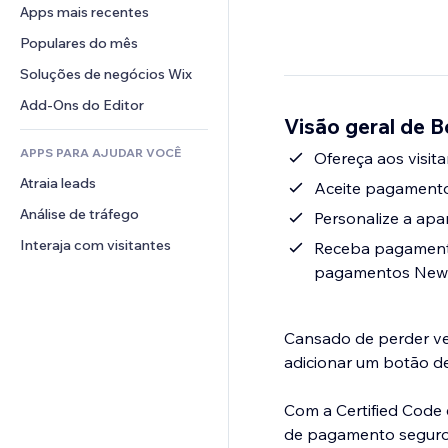
Conversão
Soluções de armazenamento
Apps mais recentes
PDF
Efeitos de imagem
Chat
Dropshipping
Compartilhamento de arquivos
Populares do mês
Botões e menus
Comentários
Preços e assinaturas
Notícias
Banners e selos
Soluções de negócios Wix
Telefone
Financiamento coletivo
Serviços de conteúdo
Calculadoras
Comunidade
Add-Ons do Editor
Alimentos e bebidas
Visão geral de
Efeitos de texto
Busca
Avaliações e depoimentos
APPS PARA AJUDAR VOCÊ
Previsão do tempo
Ofereça aos visit
CRM
Atraia leads
Tabelas e gráficos
Aceite pagamento
Análise de tráfego
Personalize a apa
Interaja com visitantes
Receba pagamento
pagamentos Ne
Cansado de perder ve
adicionar um botão de
Com a Certified Code
de pagamento seguro e