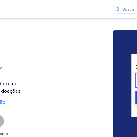
o
de
do para
 doações
ção
onível