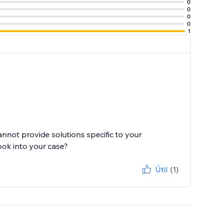
0
0
0
0
1
cannot provide solutions specific to your
ook into your case?
Útil
(1)