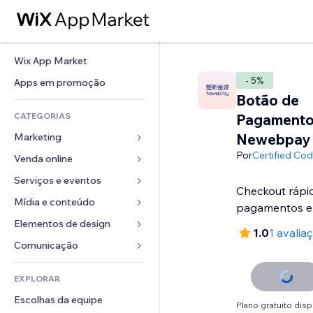
Wix App Market
- 5%
Apps em promoção
Botão de
CATEGORIAS
Pagament
Newebpay
Marketing
Por
Certified Co
Venda online
Anúncios
Mobile
Serviços e eventos
Apps para lojas
Checkout rápi
Análises
Frete e entrega
Mídia e conteúdo
Hotéis
pagamentos e
Redes sociais
Botões de venda
Eventos
Elementos de design
Galeria
1.0
1 avalia
SEO
Cursos online
Restaurantes
Músicas
Mapas e navegação
Comunicação 
Engajamento
Impressão sob demanda
Imobiliária
Podcasts
Privacidade e segurança
Formulários
Listas do site
Contabilidade
EXPLORAR
Meus agendamentos
Fotografia
Relógio
Blog
Email
Cupons e fidelidade
Escolhas da equipe
Vídeo
Templates de página
Enquetes
Plano gratuito disp