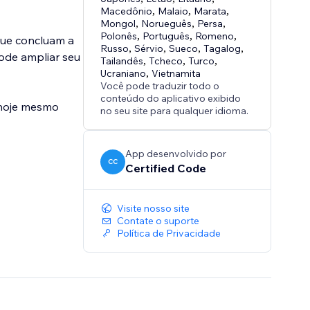
Macedônio
,
Malaio
,
Marata
,
Mongol
,
Norueguês
,
Persa
,
Polonês
,
Português
,
Romeno
,
que concluam a
Russo
,
Sérvio
,
Sueco
,
Tagalog
,
ode ampliar seu
Tailandês
,
Tcheco
,
Turco
,
Ucraniano
,
Vietnamita
Você pode traduzir todo o
conteúdo do aplicativo exibido
 hoje mesmo
no seu site para qualquer idioma.
App desenvolvido por
CC
Certified Code
Visite nosso site
Contate o suporte
Política de Privacidade