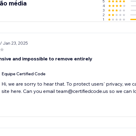
5
ção média
4
3
2
1
/ Jan 23, 2025
nsive and impossible to remove entirely
Equipe Certified Code
Hi, we are sorry to hear that. To protect users' privacy, we 
site here. Can you email team@certifiedcode.us so we can l