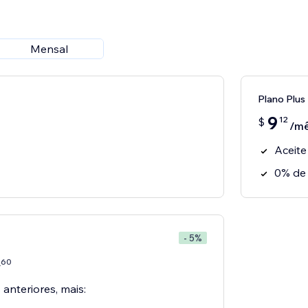
Mensal
Plano Plus
9
12
$
/m
Aceit
0% de
- 5%
60
7
 anteriores, mais: