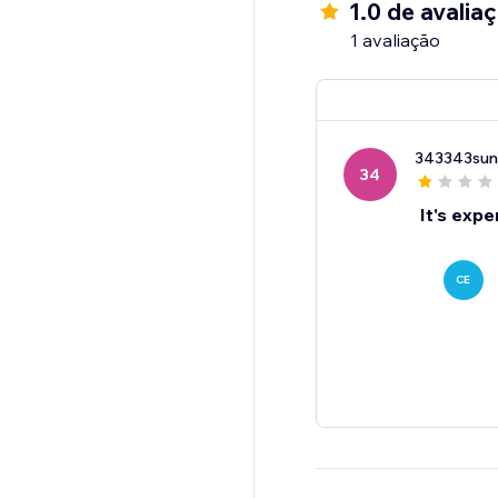
1.0 de avalia
1 avaliação
343343sun
34
It's expe
CE