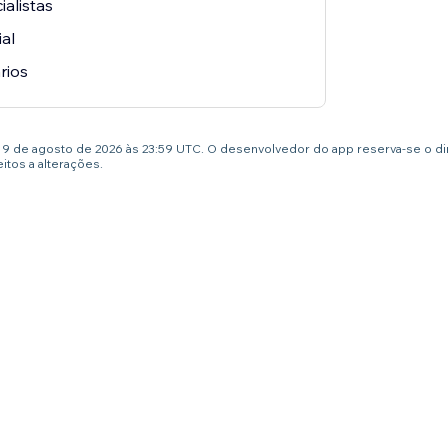
alistas
ial
rios
té 9 de agosto de 2026 às 23:59 UTC. O desenvolvedor do app reserva-se o d
tos a alterações.