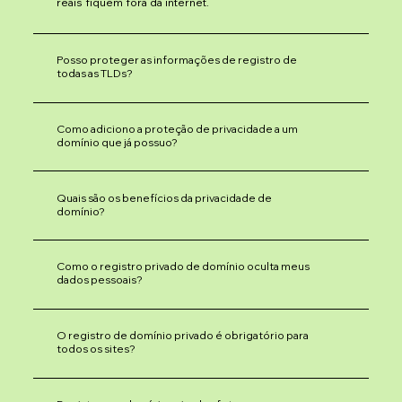
reais fiquem fora da internet.
Posso proteger as informações de registro de
todas as TLDs?
Como adiciono a proteção de privacidade a um
domínio que já possuo?
Quais são os benefícios da privacidade de
domínio?
Como o registro privado de domínio oculta meus
dados pessoais?
O registro de domínio privado é obrigatório para
todos os sites?