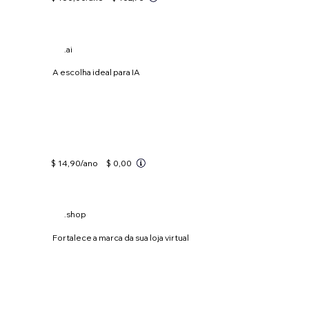
.ai
A escolha ideal para IA
$ 14,90
/ano
$ 0,00
.shop
Fortalece a marca da sua loja virtual