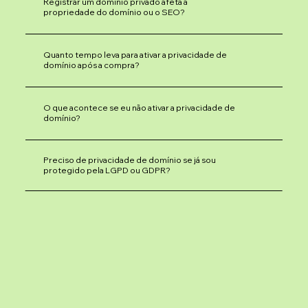
Registrar um domínio privado afeta a
propriedade do domínio ou o SEO?
Quanto tempo leva para ativar a privacidade de
domínio após a compra?
O que acontece se eu não ativar a privacidade de
domínio?
Preciso de privacidade de domínio se já sou
protegido pela LGPD ou GDPR?