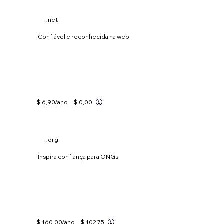
.net
Confiável e reconhecida na web
$ 6,90
/ano
$ 0,00
.org
Inspira confiança para ONGs
$ 160,00
/ano
$ 102,75