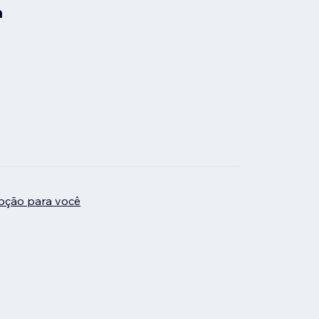
a
pção para você