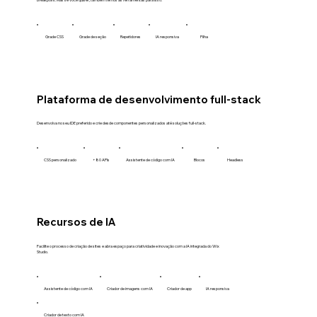
Grade CSS
Grade de seção
Repetidores
IA responsiva
Pilha
Plataforma de desenvolvimento full-stack
Desenvolva no seu IDE preferido e crie desde componentes personalizados até soluções full-stack.
CSS personalizado
+80 APIs
Assistente de código com IA
Blocos
Headless
Recursos de IA
Facilite o processo de criação de sites e abra espaço para criatividade e inovação com a IA integrada do Wix
Studio.
Assistente de código com IA
Criador de imagens com IA
Criador de app
IA responsiva
Criador de texto com IA