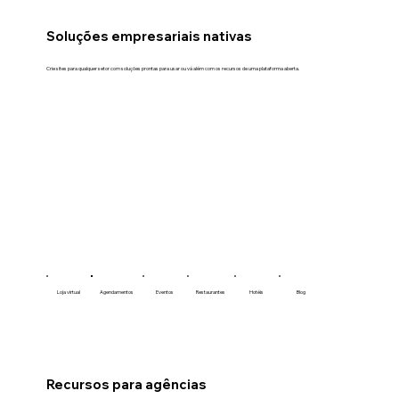
Soluções empresariais nativas
Crie sites para qualquer setor com soluções prontas para usar ou vá além com os recursos de uma plataforma aberta.
Loja virtual
Agendamentos
Eventos
Restaurantes
Hotéis
Blog
Recursos para agências