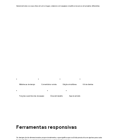
Gerencie todos os seus sites em um só lugar, colabore com equipes e reutilize recursos em projetos diferentes.
Bibliotecas de design
Comentários na tela
Edição simultânea
Kit de clientes
Funções e permissões de equipe
Área de trabalho
App do estúdio
Ferramentas responsivas
Os designs já são dimensionados proporcionalmente, o que significa que você não precisa fazer ajustes para cada
breakpoint. Mas se você quiser, também temos as ferramentas para isso.