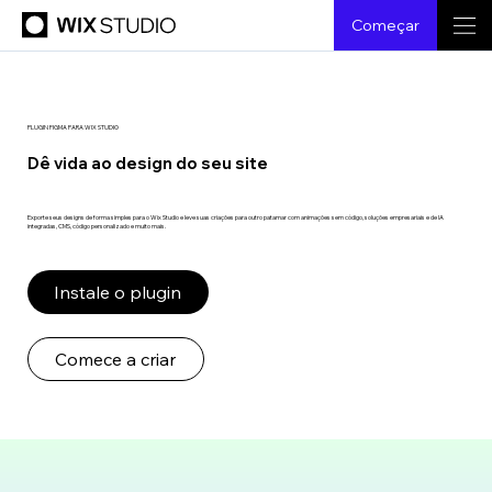
Começar
PLUGIN FIGMA PARA WIX STUDIO
Dê vida ao design do seu site
Exporte seus designs de forma simples para o Wix Studio e leve suas criações para outro patamar com animações sem código, soluções empresariais e de IA
integradas, CMS, código personalizado e muito mais.
Instale o plugin
Comece a criar