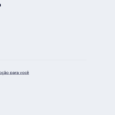
a
pção para você