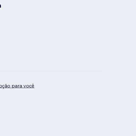
a
pção para você