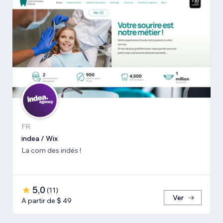
FR
indea / Wix
La com des indés !
5,0
(
11
)
Ver
A partir de $ 49