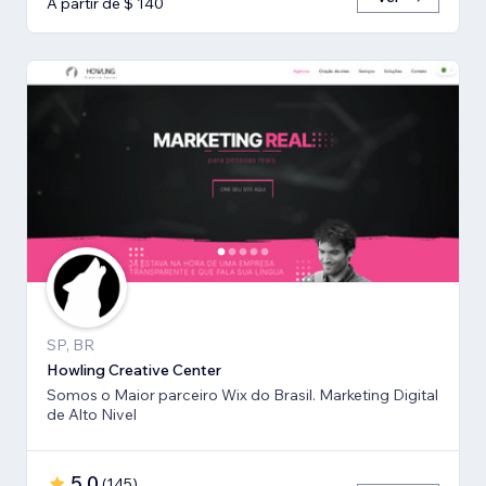
A partir de $ 140
SP, BR
Howling Creative Center
Somos o Maior parceiro Wix do Brasil. Marketing Digital
de Alto Nivel
5,0
(
145
)