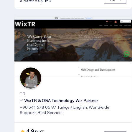
A partir de $ 150
TR
✅ WixTR & OBA Technology Wix Partner
+90 541 678 06 97 Türkçe / English, Worldwide
Support, Best Service!
4,9
(
251
)