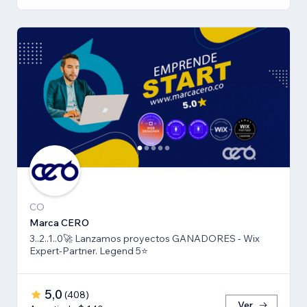
CO
Marca CERO
3..2..1..0🚀 Lanzamos proyectos GANADORES - Wix
Expert-Partner. Legend 5⭐️
5,0
(
408
)
Ver