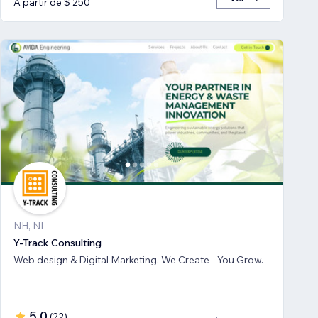
A partir de $ 250
NH, NL
Y-Track Consulting
Web design & Digital Marketing. We Create - You Grow.
5,0
(
22
)