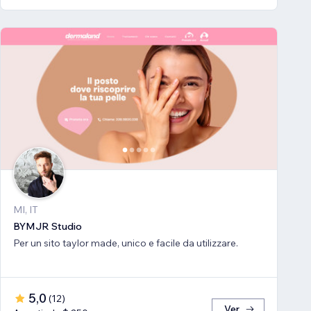
MI, IT
BYMJR Studio
Per un sito taylor made, unico e facile da utilizzare.
5,0
(
12
)
Ver