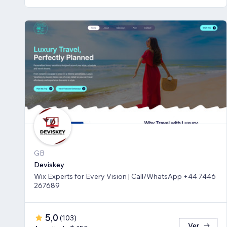
GB
Deviskey
Wix Experts for Every Vision | Call/WhatsApp +44 7446
267689
5,0
(
103
)
Ver