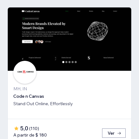
MH, IN
Code n Canvas
Stand Out Online, Effortlessly
5,0
(
110
)
Ver
A partir de $ 180