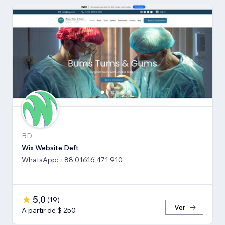
BD
Wix Website Deft
WhatsApp: +88 01616 471 910
5,0
(
19
)
Ver
A partir de $ 250