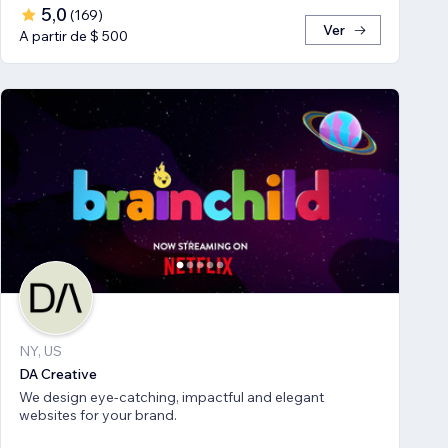
5,0
(
169
)
Ver
A partir de $ 500
NY, US
DA Creative
We design eye-catching, impactful and elegant
websites for your brand.