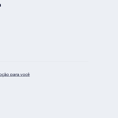
a
pção para você