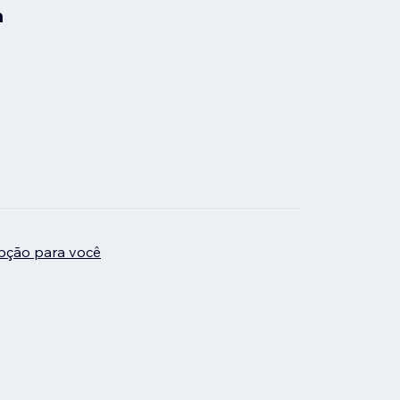
a
pção para você