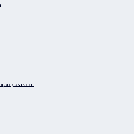
a
pção para você