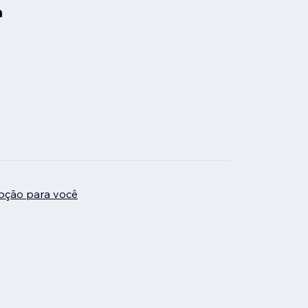
a
pção para você