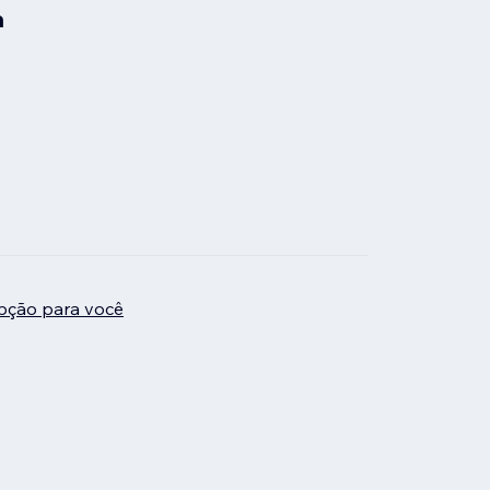
a
pção para você