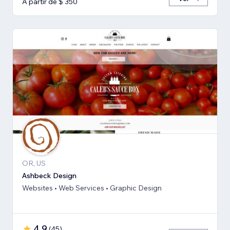
A partir de $ 350
OR, US
Ashbeck Design
Websites • Web Services • Graphic Design
4,9
(
45
)