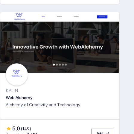
KA, IN
Web Alchemy
Alchemy of Creativity and Technology
5,0
(
149
)
Ver