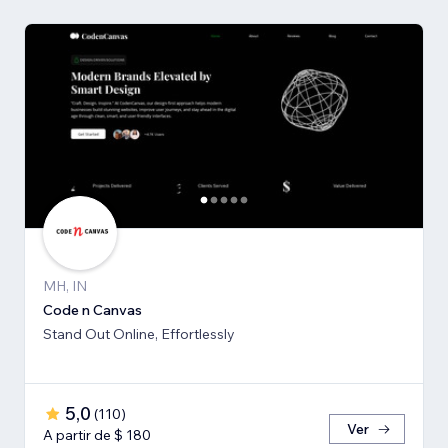
MH, IN
Code n Canvas
Stand Out Online, Effortlessly
5,0
(
110
)
Ver
A partir de $ 180