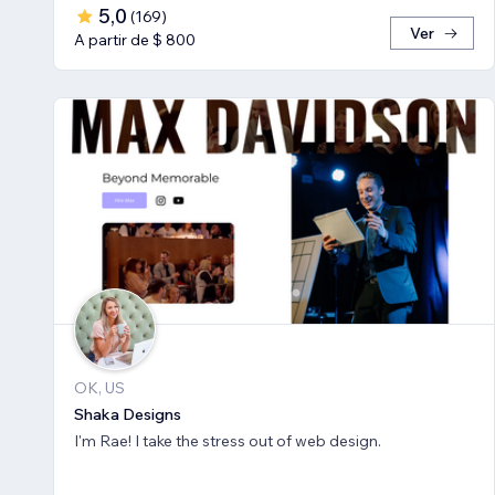
5,0
(
169
)
Ver
A partir de $ 800
OK, US
Shaka Designs
I'm Rae! I take the stress out of web design.