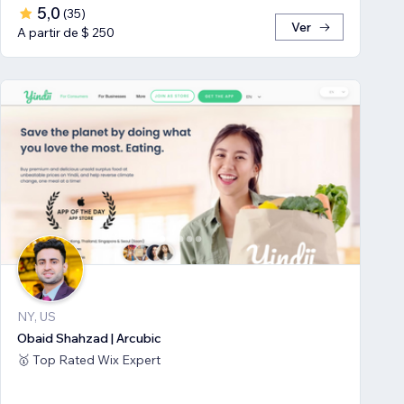
5,0
(
35
)
Ver
A partir de $ 250
NY, US
Obaid Shahzad | Arcubic
🥇 Top Rated Wix Expert