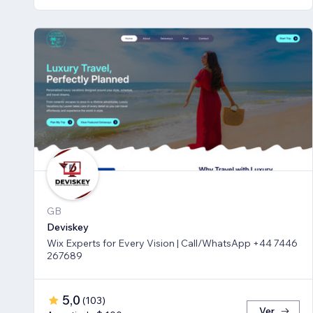
GB
Deviskey
Wix Experts for Every Vision | Call/WhatsApp +44 7446
267689
5,0
(
103
)
Ver