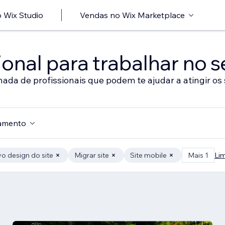
 Wix Studio
Vendas no Wix Marketplace
onal para trabalhar no s
nada de profissionais que podem te ajudar a atingir os 
amento
o design do site
Migrar site
Site mobile
Mais 1
Li