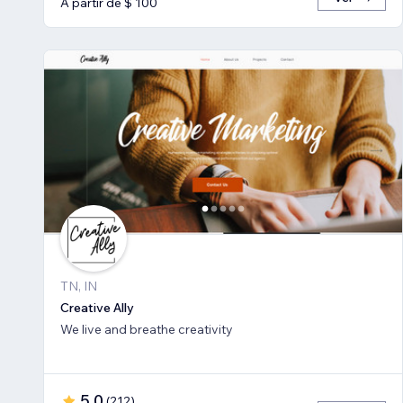
A partir de $ 100
TN, IN
Creative Ally
We live and breathe creativity
5,0
(
212
)