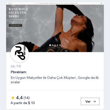
34, TR
Pbreklam
En Uygun Maliyetler ile Daha Çok Müşteri , Google da ilk
sıralar
4,4
(
14
)
Ver
A partir de $ 10