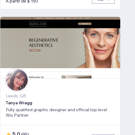
A partir de $ 150
Leeds, GB
Tanya Wragg
Fully qualified graphic designer and official top level
Wix Partner
5,0
(
95
)