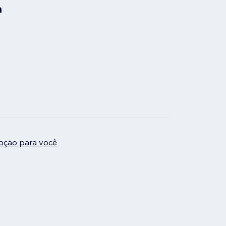
a
pção para você