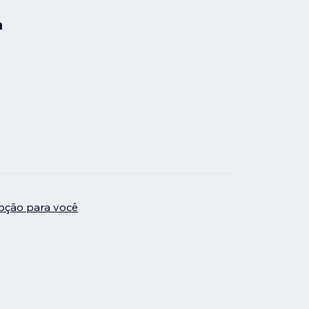
a
pção para você