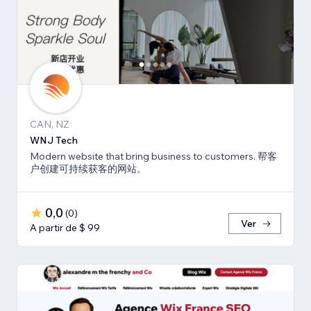
CAN, NZ
WNJ Tech
Modern website that bring business to customers. 帮客
户创建可持续获客的网站。
0,0
(
0
)
Ver
A partir de $ 99