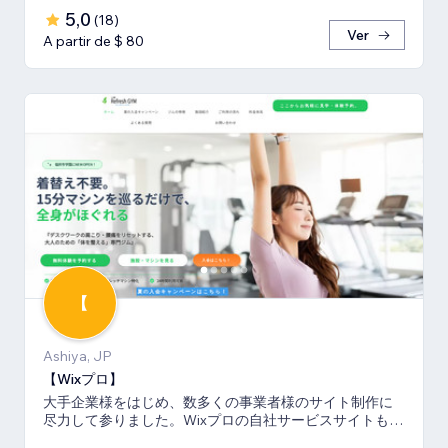
5,0
(
18
)
Ver
A partir de $ 80
【
Ashiya, JP
【Wixプロ】
大手企業様をはじめ、数多くの事業者様のサイト制作に
尽力して参りました。Wixプロの自社サービスサイトも多
数キーワードでSEO1位を獲得。