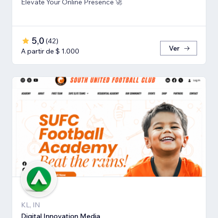
Elevate Your Online Presence 🚀
5,0
(
42
)
Ver
A partir de $ 1.000
KL, IN
Digital Innovation Media