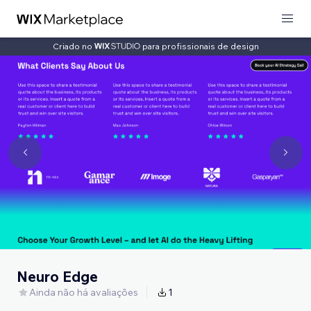
Criado no
para profissionais de design
Neuro Edge
Ainda não há avaliações
1