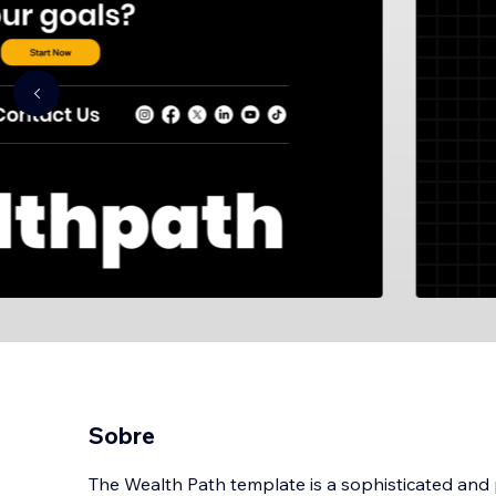
Sobre
The Wealth Path template is a sophisticated and p