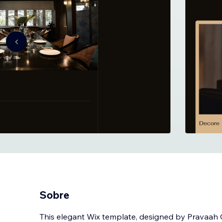
Sobre
This elegant Wix template, designed by Pravaah Co