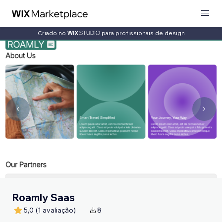
Criado no
para profissionais de design
Roamly Saas
5,0
(1 avaliação)
8