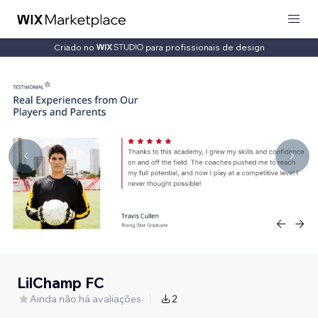
Criado no
para profissionais de design
LilChamp FC
Ainda não há avaliações
2