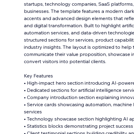
startups, technology companies, SaaS platforms,
businesses. The template features a modern dark 
accents and advanced design elements that refl
and digital transformation. Built to highl
ight artifi
automation services, and data-driven technologie
structured sections for services, product capabiliti
industry insights. The layout is optimized to hel
communicate their value proposition, showcase i
convert visitors into potential clients.
Key Features
• High-impact hero section introducing AI-power
• Dedicated sections for artificial intelligence ser
• Company introduction section explaining innov
• Service cards showcasing automation, machine l
services
• Technology showcase section highlighting AI ap
• Statistics blocks demonstrating project success 
• Client testimonial sections building credibility a