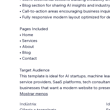
• Blog section for sharing AI insights and industr
• Call-to-action areas encouraging business inquir
• Fully responsive modern layout optimized for 
Pages Included
• Home
• Services
• About
• Blog
• Contact
Target Audience
This template is ideal for AI startups, machine l
service providers, SaaS platforms, tech consulta
businesses that want a modern website to present 
Mostrar menos
Indústria:
Id
Ciência e tecnologia
En