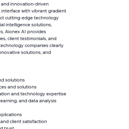
 and innovation-driven
interface with vibrant gradient
ect cutting-edge technology
cial intelligence solutions,
s, Aionex AI provides
es, client testimonials, and
p technology companies clearly
nnovative solutions, and
ed solutions
vices and solutions
ation and technology expertise
earning, and data analysis
plications
and client satisfaction
nd trust