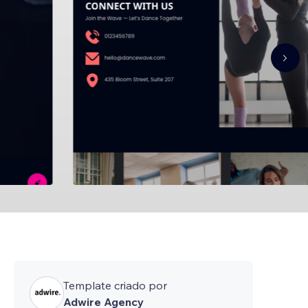
Template criado por
Adwire Agency