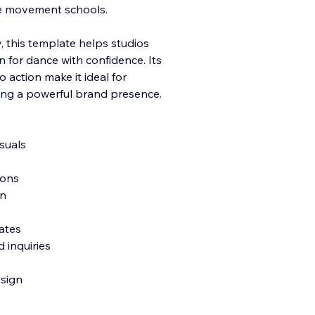
ve movement schools.
, this template helps studios
 for dance with confidence. Its
to action make it ideal for
ding a powerful brand presence.
suals
ions
on
dates
 inquiries
esign