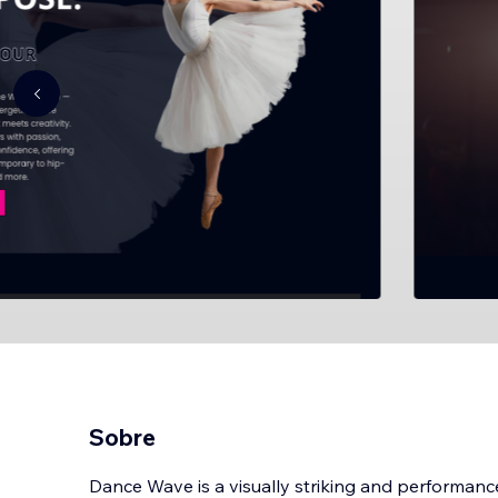
Sobre
Dance Wave is a visually striking and performanc