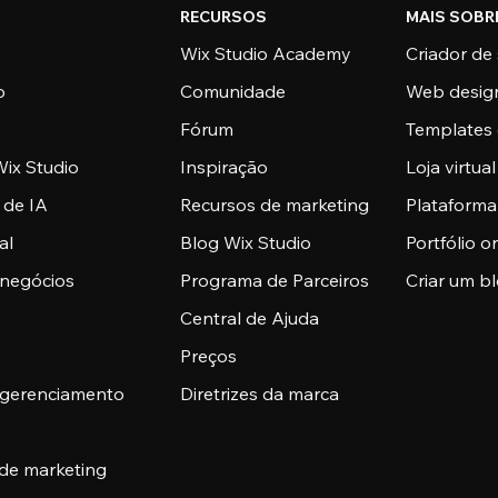
RECURSOS
MAIS SOBR
Wix Studio Academy
Criador de 
o
Comunidade
Web desig
Fórum
Templates 
ix Studio
Inspiração
Loja virtual
 de IA
Recursos de marketing
Plataform
al
Blog Wix Studio
Portfólio o
 negócios
Programa de Parceiros
Criar um b
Central de Ajuda
Preços
 gerenciamento
Diretrizes da marca
 de marketing