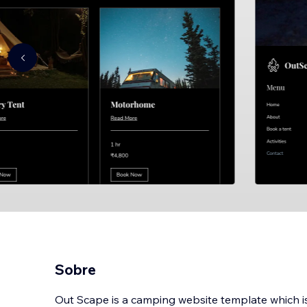
Sobre
Out Scape is a camping website template which i