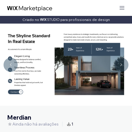
Criado no
para profissionais de design
Merdian
Ainda não há avaliações
1