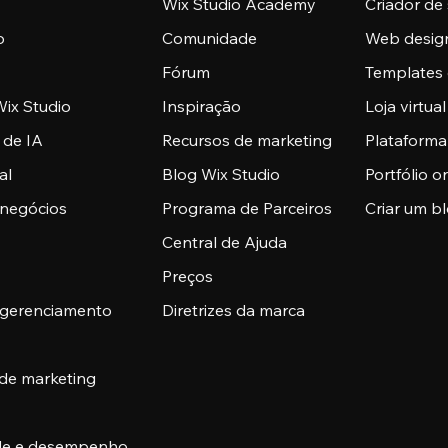
Wix Studio Academy
Criador de 
o
Comunidade
Web desig
Fórum
Templates 
ix Studio
Inspiração
Loja virtual
 de IA
Recursos de marketing
Plataform
al
Blog Wix Studio
Portfólio o
 negócios
Programa de Parceiros
Criar um b
Central de Ajuda
Preços
 gerenciamento
Diretrizes da marca
 de marketing
ade e desempenho