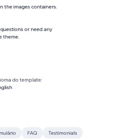
n the images containers.
 questions or need any
he theme.
ioma do template:
glish
mulário
FAQ
Testimonials