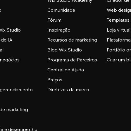
Wix Studio Academy
Criador de 
o
Comunidade
Web desig
Fórum
Templates 
ix Studio
Inspiração
Loja virtual
 de IA
Recursos de marketing
Plataform
al
Blog Wix Studio
Portfólio o
 negócios
Programa de Parceiros
Criar um b
Central de Ajuda
Preços
 gerenciamento
Diretrizes da marca
 de marketing
ade e desempenho