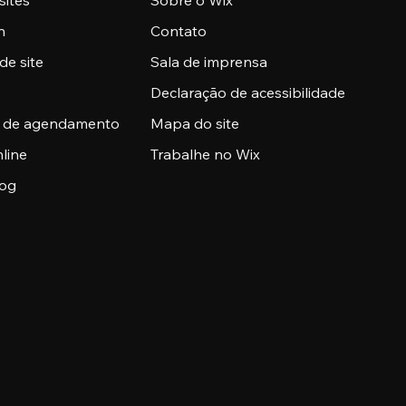
sites
Sobre o Wix
n
Contato
de site
Sala de imprensa
Declaração de acessibilidade
a de agendamento
Mapa do site
nline
Trabalhe no Wix
log