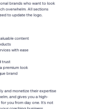
rsonal brands who want to look
ech overwhelm. All sections
eed to update the logo,
valuable content
roducts
rvices with ease
d trust
 a premium look
ique brand
ly and monetize their expertise
elm, and gives you a high-
for you from day one. It’s not
r your coaching business.