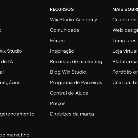
RECURSOS
MAIS SOBR
Wix Studio Academy
Criador de 
o
Comunidade
Web desig
Fórum
Templates 
ix Studio
Inspiração
Loja virtual
 de IA
Recursos de marketing
Plataform
al
Blog Wix Studio
Portfólio o
 negócios
Programa de Parceiros
Criar um b
Central de Ajuda
Preços
 gerenciamento
Diretrizes da marca
 de marketing