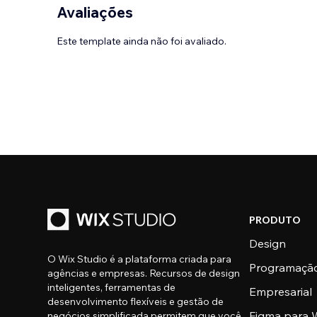
Avaliações
Este template ainda não foi avaliado.
PRODUTO
Design
O Wix Studio é a plataforma criada para
Programaçã
agências e empresas. Recursos de design
inteligentes, ferramentas de
Empresarial
desenvolvimento flexíveis e gestão de
Figma para W
negócios simplificada permitem que você