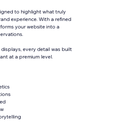
igned to highlight what truly
and experience. With a refined
nsforms your website into a
ese
rvations.
displays, every detail was built
ant at a premium level.
etics
tions
red
ow
rytelling