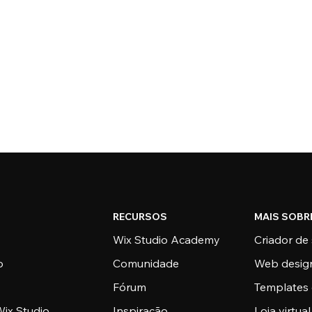
RECURSOS
MAIS SOBR
Wix Studio Academy
Criador de 
o
Comunidade
Web desig
Fórum
Templates 
ix Studio
Inspiração
Loja virtual