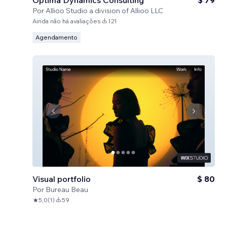
Optima Dynamics Consulting
$ 79
Por
Allioo Studio a division of Allioo LLC
Ainda não há avaliações
121
Agendamento
Visual portfolio
$ 80
Por
Bureau Beau
5,0
(
1
)
59