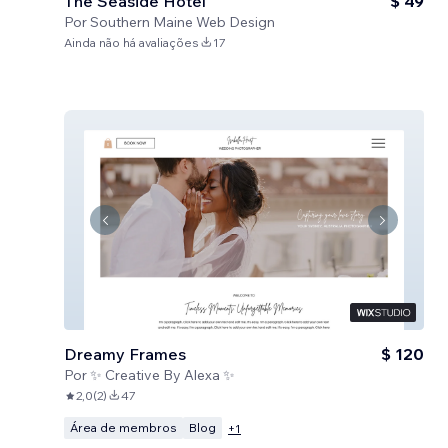
The Seaside Hotel
$ 49
Por
Southern Maine Web Design
Ainda não há avaliações
17
Dreamy Frames
$ 120
Por
✨ Creative By Alexa ✨
2,0
(
2
)
47
Área de membros
Blog
+
1