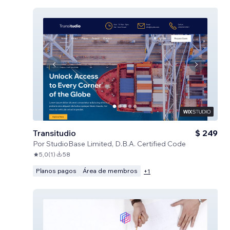
Transitudio
$ 249
Por
StudioBase Limited, D.B.A. Certified Code
5,0
(
1
)
58
Planos pagos
Área de membros
+
1