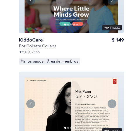
KiddoCare
$ 149
Por
Collette Collabs
5,0
(
1
)
55
Planos pagos
Área de membros