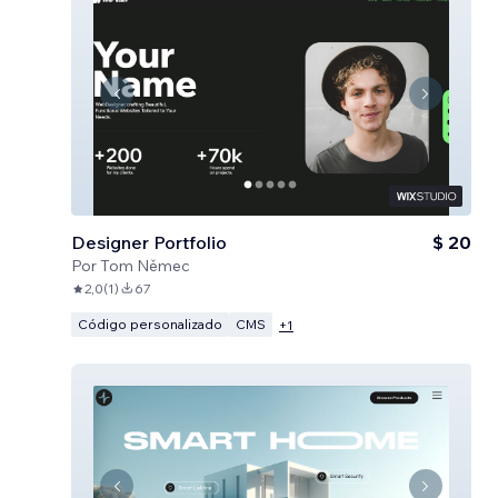
Designer Portfolio
$ 20
Por
Tom Němec
2,0
(
1
)
67
Código personalizado
CMS
+
1