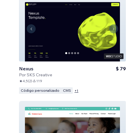
Nexus
$ 79
Por
SKS Creative
4,5
(
2
)
119
Código personalizado
CMS
+
1