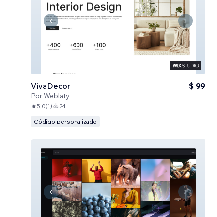
VivaDecor
$ 99
Por
Weblaty
5,0
(
1
)
24
Código personalizado