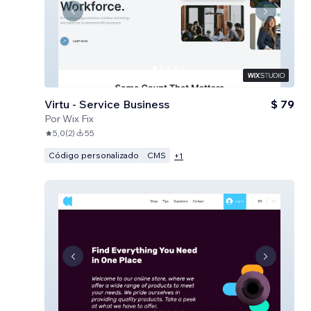
Virtu - Service Business
$ 79
Por
Wix Fix
5,0
(
2
)
55
Código personalizado
CMS
+
1