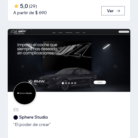
5,0
(
29
)
Ver
A partir de $ 690
ES
⬤ Sphere Studio
"El poder de crear"