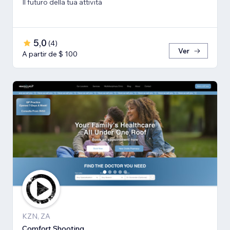
Il futuro della tua attività
5,0
(
4
)
Ver
A partir de $ 100
KZN, ZA
Comfort Shooting