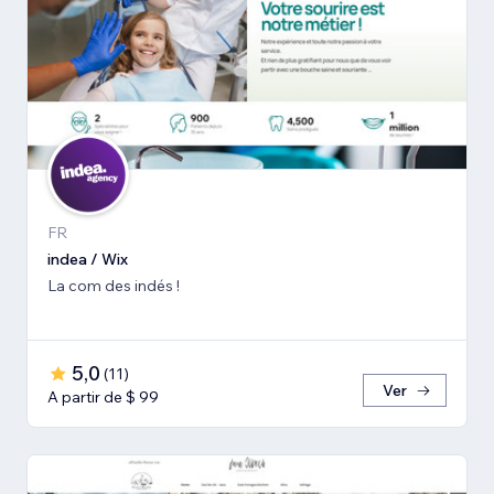
FR
indea / Wix
La com des indés !
5,0
(
11
)
Ver
A partir de $ 99