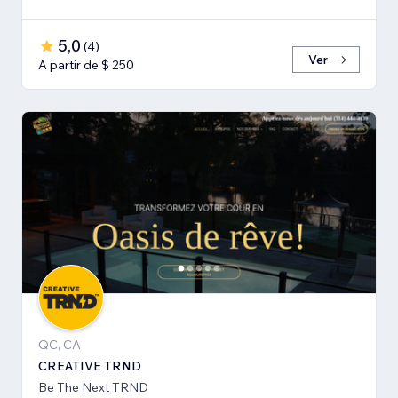
5,0
(
4
)
Ver
A partir de $ 250
QC, CA
CREATIVE TRND
Be The Next TRND