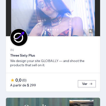
IN
Three Sixty Plus
We design your site GLOBALLY — and shoot the
products that sell on it.
0,0
(
0
)
Ver
A partir de $ 299