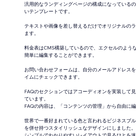
汎用的なランディングページの構成になっているの
いテンプレートです。
テキストや画像を差し替えるだけでオリジナルのラ
ます。
料金表はCMS構築しているので、エクセルのよう
簡単に編集することができます。
お問い合わせフォームは、自分のメールアドレスを
イムにチェックできます。
FAQのセクションではアコーディオンを実装して
ています。
FAQの内容は、「コンテンツの管理」から自由に
世界で一番好まれている色と言われるビジネスブル
を併せ持つスタイリッシュなデザインにしました。
シンプルでわかりやすいレイアウトで見るひとを迷