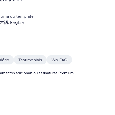
ioma do template:
本語
,
English
lário
Testimonials
Wix FAQ
gamentos adicionais ou assinaturas Premium.