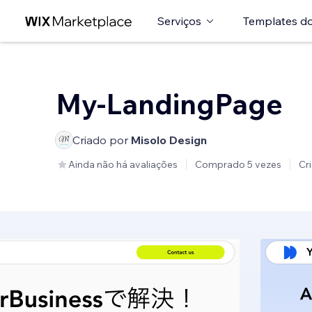
Serviços
Templates do
My-LandingPage
Criado por
Misolo Design
Ainda não há avaliações
Comprado 5 vezes
Cr