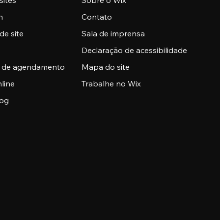
sites
Sobre o Wix
n
Contato
de site
Sala de imprensa
Declaração de acessibilidade
a de agendamento
Mapa do site
nline
Trabalhe no Wix
log