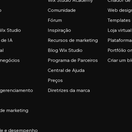
Wix Studio Academy
Criador de 
o
Comunidade
Web desig
Fórum
Templates 
ix Studio
Inspiração
Loja virtual
 de IA
Recursos de marketing
Plataform
al
Blog Wix Studio
Portfólio o
 negócios
Programa de Parceiros
Criar um b
Central de Ajuda
Preços
 gerenciamento
Diretrizes da marca
 de marketing
ade e desempenho