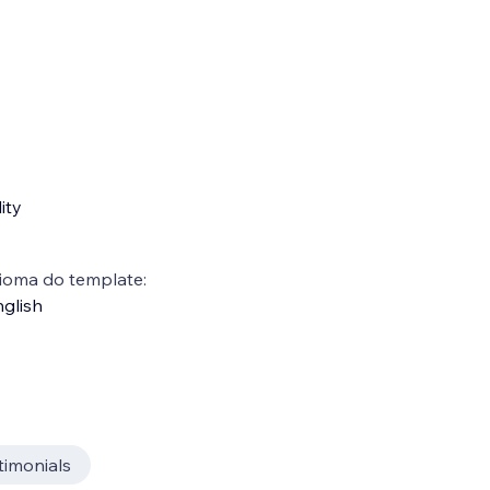
ity
ioma do template:
glish
timonials