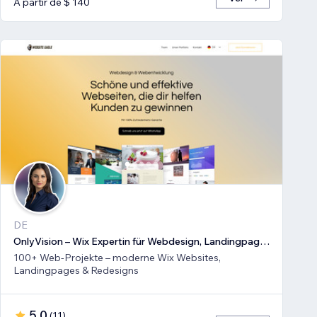
A partir de $ 140
DE
OnlyVision – Wix Expertin für Webdesign, Landingpages & Rede
100+ Web-Projekte – moderne Wix Websites,
Landingpages & Redesigns
5,0
(
11
)