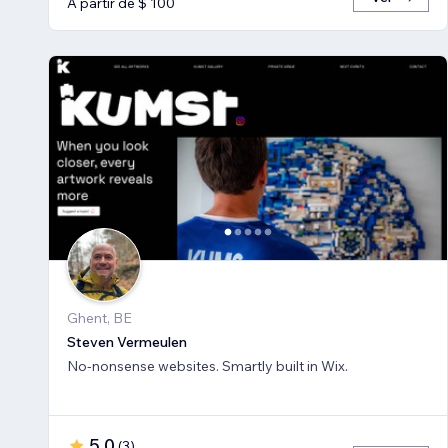
A partir de $ 100
Ghent, BE
Steven Vermeulen
No-nonsense websites. Smartly built in Wix.
5,0
(
3
)