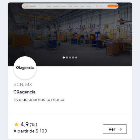
BCN, MX
C9agencia
Evolucionamos tu marca
4,9
(
13
)
Ver
A partir de $ 100