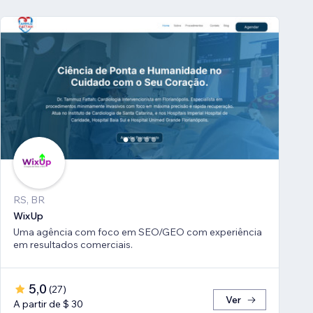
RS, BR
WixUp
Uma agência com foco em SEO/GEO com experiência
em resultados comerciais.
5,0
(
27
)
Ver
A partir de $ 30