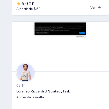
5,0
(
11
)
Ver
A partir de $ 50
62, IT
Lorenzo Riccardi di StrategyTask
Aumenta la realtà