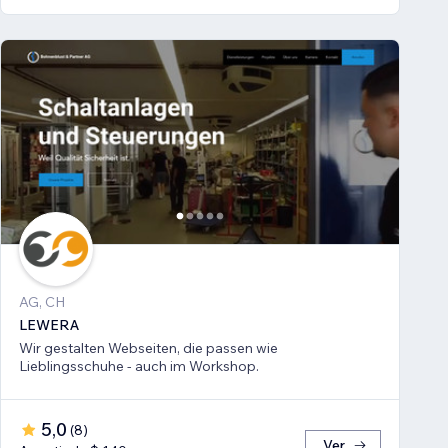
AG, CH
LEWERA
Wir gestalten Webseiten, die passen wie
Lieblingsschuhe - auch im Workshop.
5,0
(
8
)
Ver