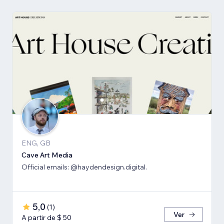
ENG, GB
Cave Art Media
Official emails: @haydendesign.digital.
5,0
(
1
)
Ver
A partir de $ 50