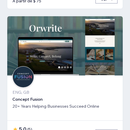
A partir de $ 75
ENG, GB
Concept Fusion
20+ Years Helping Businesses Succeed Online
5,0
(
5
)