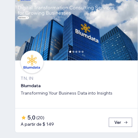
TN, IN
Blumdata
Transforming Your Business Data into Insights
5,0
(
20
)
Ver
A partir de $ 149