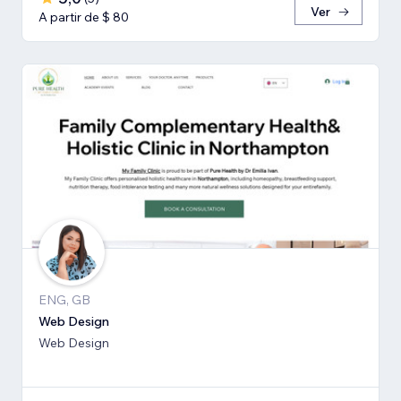
Ver
A partir de $ 80
ENG, GB
Web Design
Web Design