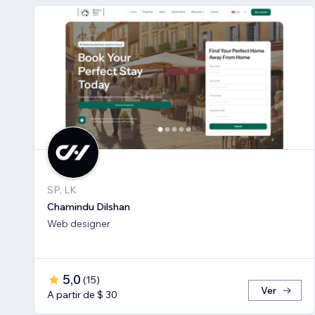
SP, LK
Chamindu Dilshan
Web designer
5,0
(
15
)
Ver
A partir de $ 30